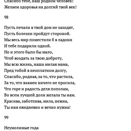
Спасибо тебе, наш родной человек!
Желаем здоровья на долгий твой век!
98
Пусть печали в твой дом не заходят,
Пусть болезни пройдут стороной.
Мы весь мир поместили б в ладони
И тебе подарили одной.
Но и этого было бы мало,
Чтоб воздать за твою доброту,
Мы всю жизнь, наша милая мама,
Пред тобой в неоплатном долгу,
Спасибо, родная, за то, что растила,
За то, что взамен ничего не просила,
Что горе и радость деля пополам,
Во всем лучшей доли желала ты нам.
Красива, заботлива, мила, нежна,
Ты нам ежедневно и вечно нужна!
99
Неумолимые года