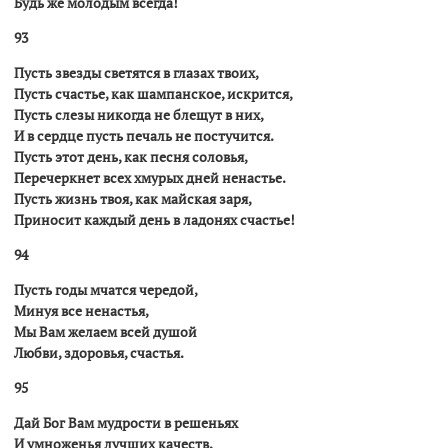
Будь же молодым всегда!
93
Пусть звезды светятся в глазах твоих,
Пусть счастье, как шампанское, искрится,
Пусть слезы никогда не блещут в них,
И в сердце пусть печаль не постучится.
Пусть этот день, как песня соловья,
Перечеркнет всех хмурых дней ненастье.
Пусть жизнь твоя, как майская заря,
Приносит каждый день в ладонях счастье!
94
Пусть годы мчатся чередой,
Минуя все ненастья,
Мы Вам желаем всей душой
Любви, здоровья, счастья.
95
Дай Бог Вам мудрости в решеньях
И умноженья лучших качеств,