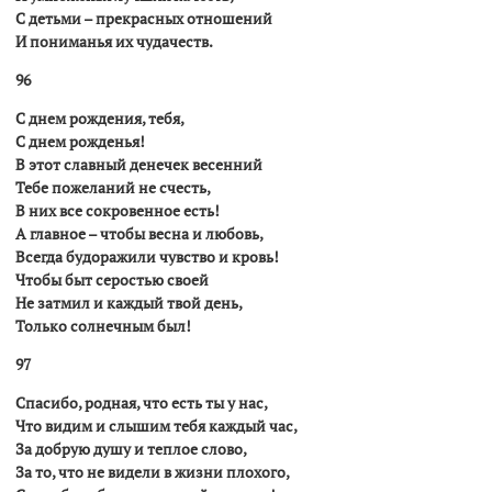
С детьми – прекрасных отношений
И пониманья их чудачеств.
96
С днем рождения, тебя,
С днем рожденья!
В этот славный денечек весенний
Тебе пожеланий не счесть,
В них все сокровенное есть!
А главное – чтобы весна и любовь,
Всегда будоражили чувство и кровь!
Чтобы быт серостью своей
Не затмил и каждый твой день,
Только солнечным был!
97
Спасибо, родная, что есть ты у нас,
Что видим и слышим тебя каждый час,
За добрую душу и теплое слово,
За то, что не видели в жизни плохого,