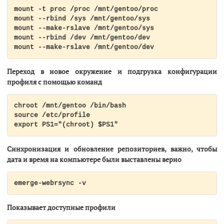
mount -t proc /proc /mnt/gentoo/proc

mount --rbind /sys /mnt/gentoo/sys

mount --make-rslave /mnt/gentoo/sys

mount --rbind /dev /mnt/gentoo/dev

mount --make-rslave /mnt/gentoo/dev
Переход в новое окружение и подгрузка конфигурации
профиля с помощью команд
chroot /mnt/gentoo /bin/bash

source /etc/profile

export PS1="(chroot) $PS1"
Синхронизация и обновление репозиториев, важно, чтобы
дата и время на компьютере были выставлены верно
emerge-webrsync -v
Показывает доступные профили