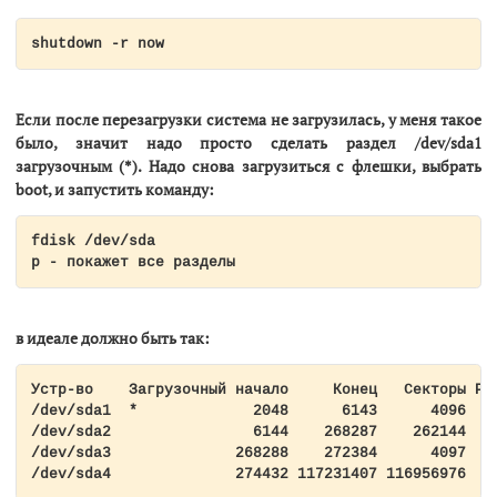
shutdown -r now
Если после перезагрузки система не загрузилась, у меня такое
было, значит надо просто сделать раздел /dev/sda1
загрузочным (*). Надо снова загрузиться с флешки, выбрать
boot, и запустить команду:
fdisk /dev/sda

p - покажет все разделы
в идеале должно быть так:
Устр-во    Загрузочный начало     Конец   Секторы Раз
/dev/sda1  *             2048      6143      4096    
/dev/sda2                6144    268287    262144   1
/dev/sda3              268288    272384      4097    