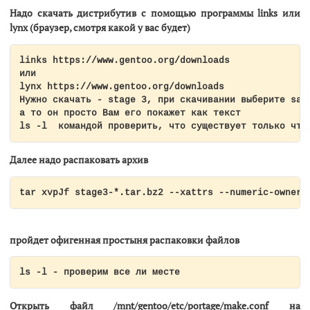
Надо скачать дистрибутив с помощью программы links или
lynx (браузер, смотря какой у вас будет)
links https://www.gentoo.org/downloads

или

lynx https://www.gentoo.org/downloads

Нужно скачать - stage 3, при скачивании выберите save
а то он просто Вам его покажет как текст

ls -l  командой проверить, что существует только что
Далее надо распаковать архив
tar xvpJf stage3-*.tar.bz2 --xattrs --numeric-owner
пройдет офигенная простыня распаковки файлов
ls -l - проверим все ли месте
Открыть файл /mnt/gentoo/etc/portage/make.conf на