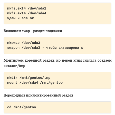
mkfs.ext4 /dev/sda2

mkfs.ext4 /dev/sda4

Включаем swap – раздел подкачки
mkswap /dev/sda3

Монтируем коренной раздел, но перед этим сначала создаем
каталог /tmp
mkdir /mnt/gentoo/tmp

mount /dev/sda4 /mnt/gentoo
Переходим в примонтированный раздел
cd /mnt/gentoo