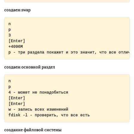
создаем swap
n

p

3

[Enter]

+4096M

p - три раздела покажет и это значит, что все отличн
создаем основной раздел
n

p

4 - может не понадобиться

[Enter]

[Enter]

w - запись всех изменений

fdisk -l - проверить, что все есть
создание файловой системы