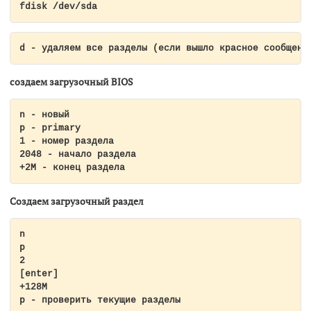
fdisk /dev/sda
d - удаляем все разделы (если вышло красное сообщени
создаем загрузочный
BIOS
n - новый

p - primary

1 - номер раздела

2048 - начало раздела

+2M - конец раздела
Создаем загрузочный раздел
n

p

2

[enter]

+128M

p - проверить текущие разделы