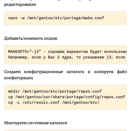
редактирование
nano -w /mnt/gentoo/etc/portage/make.conf
Добавить/изменить опцию
MAKEOPTS="-j3" - хорошим вариантом будет использовать
Например, если у Вас 2 ядра, то указываем j3, если 4
Создаем конфигурационные каталоги и копируем файл
конфигурации
mkdir /mnt/gentoo/etc/portage/repos.conf

cp /mnt/gentoo/usr/share/portage/config/repos.conf /m
cp -L /etc/resolv.conf /mnt/gentoo/etc/
Монтируем системные каталоги